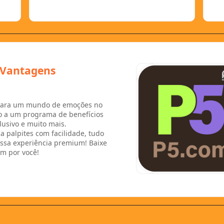
e Vantagens
a para um mundo de emoções no
so a um programa de benefícios
lusivo e muito mais.
a palpites com facilidade, tudo
essa experiência premium! Baixe
m por você!