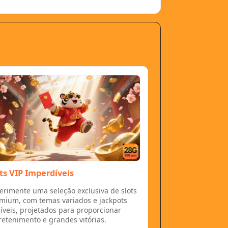
ts VIP Imperdíveis
erimente uma seleção exclusiva de slots
mium, com temas variados e jackpots
ríveis, projetados para proporcionar
retenimento e grandes vitórias.