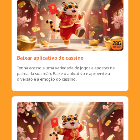
Baixar aplicativo de cassino
Tenha acesso a uma variedade de jogos e apostas na
palma da sua mão. Baixe o aplicativo e aproveite a
diversão e a emoção do cassino.