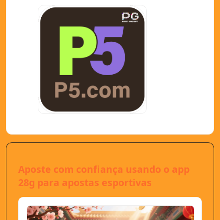
Aposte com confiança usando o app
28g para apostas esportivas